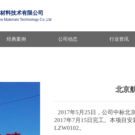
材料技术有限公司
ew Materials Technology Co.,Ltd
经典案例
公司动态
行业资讯
北京
2017
年
5
月
25
日，
公司中标北
2017
年
7
月
15
日完工。本项目安
LZW0102
。