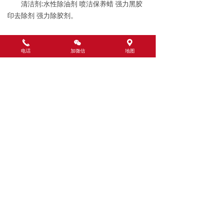
清洁剂:水性除油剂 喷洁保养蜡 强力黑胶
印去除剂 强力除胶剂。
끅
너
끇
前一个：
无
ꄴ
电话
加微信
地图
后一个：
无
ꄲ
留言我们
CONTACT US
北方库房：北京市海淀区上庄镇梅所屯村
生产基地：江苏省无锡市江阴工业园区
销售部电话：010-57215896
咨询热线：1368-156-9916
Email： 21516833@qq.com