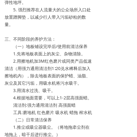
弹性地坪。
5. 强烈推荐在人流量大的公众场所入口处
放置蹭脚垫，以减少行人带入污垢砂粒的数
量。
三、不同阶段的养护方法：
（一）地板铺设完毕后/使用前清洁保养
1.先将地板表面上的灰尘、杂物清除。
2.用擦地机加3M红色磨片或同类产品低速
清洁（用强力通用清洁剂1∶20兑水稀释后加入
擦地机内），除去地板表面的保护蜡、油脂、
灰尘及其它污垢，用吸水机将污水吸干。
3.用清水过洗、吸干。
4.根据地面需要，可以上1-2层高强面蜡。
清洁剂:强力通用清洁剂 高强面蜡
工具:磨地机 红色磨片 吸水机 蜡拖 榨水机
（二）日常清洁保养
1.推尘或吸尘器吸尘。（将地拖牵尘剂在
地拖上，晾干后进行推尘。）