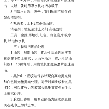
洁、去蜡。及时用吸水机将污水吸干。
3.用清水过洗、吸干，直到地面不留任何
残余清洁剂。
4.视需要，上1-2层高强面蜡。
清洁剂：地板清洁上光剂 高强面蜡
工具：尘推 磨地机 红色、白色磨片 吸水
机 蜡拖榨水机
（五）特殊污垢的处理
1.油污：局部油污，将水性除油剂原液直
接倒在毛巾上擦拭；大面积油污，将水性除油
剂按1：10稀释后，用擦地机加红色磨片低速清
洁。
2.黑胶印：用喷洁保养蜡配合高速抛光机
加白色抛光垫抛光处理。对于时间比较长的黑
胶印，可以将强力黑胶印去除剂直接倒在毛巾
上擦拭处理。
3.胶或口香糖：用专业的强力除胶剂直接
倒在毛巾上檫拭去除。